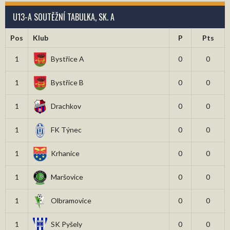
U13-A SOUTĚŽNÍ TABULKA, SK. A
Pos
Klub
P
Pts
1
Bystřice A
0
0
1
Bystřice B
0
0
1
Drachkov
0
0
1
FK Týnec
0
0
1
Krhanice
0
0
1
Maršovice
0
0
1
Olbramovice
0
0
1
SK Pyšely
0
0