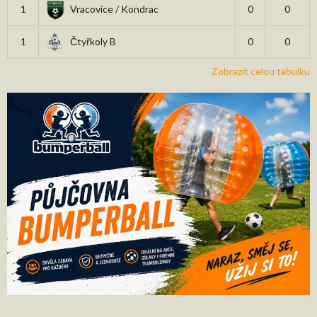
1
Vracovice / Kondrac
0
0
1
Čtyřkoly B
0
0
Zobrazit celou tabulku