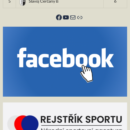
5
Slavoj Čerčany B
6
Facebook
YouTube
E-mail
Odkaz