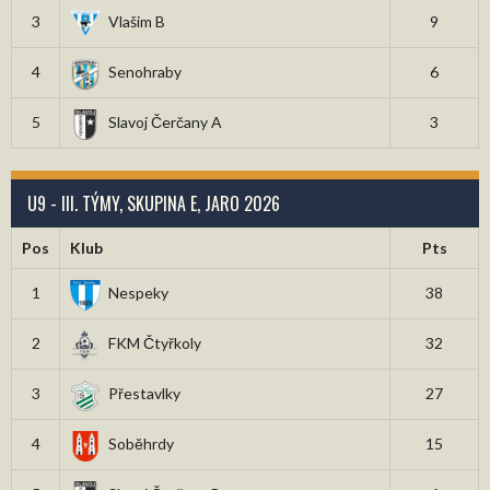
3
Vlašim B
9
4
Senohraby
6
5
Slavoj Čerčany A
3
U9 - III. TÝMY, SKUPINA E, JARO 2026
Pos
Klub
Pts
1
Nespeky
38
2
FKM Čtyřkoly
32
3
Přestavlky
27
4
Soběhrdy
15