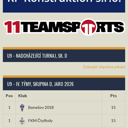
U9 - NADCHÁZEJÍCÍ TURNAJ, SK. D
Zobrazit všechna utkání
U9 - IV. TÝMY, SKUPINA D, JARO 2026
Pos
Klub
Pts
1
Benešov 2018
15
1
FKM Čtyřkoly
15