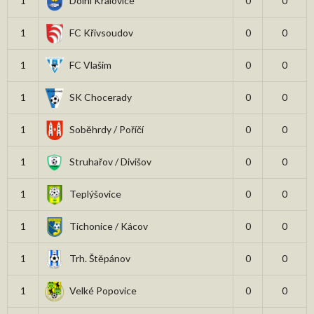
1
Dolní Kralovice
0
0
1
FC Křivsoudov
0
0
1
FC Vlašim
0
0
1
SK Chocerady
0
0
1
Soběhrdy / Poříčí
0
0
1
Struhařov / Divišov
0
0
1
Teplýšovice
0
0
1
Tichonice / Kácov
0
0
1
Trh. Štěpánov
0
0
1
Velké Popovice
0
0