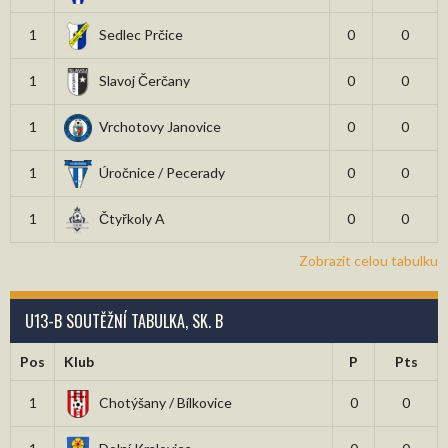
1
Sedlec Prčice
0
0
1
Slavoj Čerčany
0
0
1
Vrchotovy Janovice
0
0
1
Úročnice / Pecerady
0
0
1
Čtyřkoly A
0
0
Zobrazit celou tabulku
U13-B SOUTĚŽNÍ TABULKA, SK. B
Pos
Klub
P
Pts
1
Chotýšany / Bílkovice
0
0