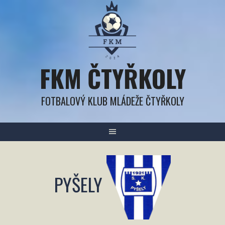
Přejít
k
obsahu
FKM ČTYŘKOLY
FOTBALOVÝ KLUB MLÁDEŽE ČTYŘKOLY
PYŠELY