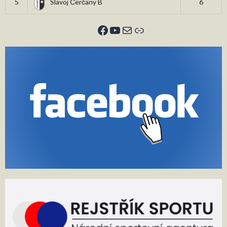
5
Slavoj Čerčany B
6
Facebook
YouTube
E-mail
Odkaz