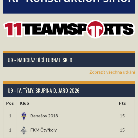
U9 - NADCHÁZEJÍCÍ TURNAJ, SK. D
Zobrazit všechna utkání
U9 - IV. TÝMY, SKUPINA D, JARO 2026
Pos
Klub
Pts
1
Benešov 2018
15
1
FKM Čtyřkoly
15