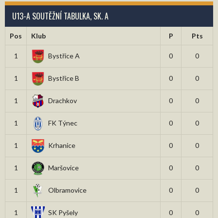
U13-A SOUTĚŽNÍ TABULKA, SK. A
Pos
Klub
P
Pts
1
Bystřice A
0
0
1
Bystřice B
0
0
1
Drachkov
0
0
1
FK Týnec
0
0
1
Krhanice
0
0
1
Maršovice
0
0
1
Olbramovice
0
0
1
SK Pyšely
0
0