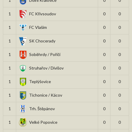
1
Dolní Kralovice
0
0
1
FC Křivsoudov
0
0
1
FC Vlašim
0
0
1
SK Chocerady
0
0
1
Soběhrdy / Poříčí
0
0
1
Struhařov / Divišov
0
0
1
Teplýšovice
0
0
1
Tichonice / Kácov
0
0
1
Trh. Štěpánov
0
0
1
Velké Popovice
0
0