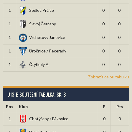
1
Sedlec Prčice
0
0
1
Slavoj Čerčany
0
0
1
Vrchotovy Janovice
0
0
1
Úročnice / Pecerady
0
0
1
Čtyřkoly A
0
0
Zobrazit celou tabulku
U13-B SOUTĚŽNÍ TABULKA, SK. B
Pos
Klub
P
Pts
1
Chotýšany / Bílkovice
0
0