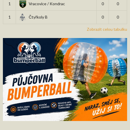
1
Vracovice / Kondrac
0
0
1
Čtyřkoly B
0
0
Zobrazit celou tabulku