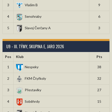
3
Vlašim B
9
4
Senohraby
6
5
Slavoj Čerčany A
3
U9 - III. TÝMY, SKUPINA E, JARO 2026
Pos
Klub
Pts
1
Nespeky
38
2
FKM Čtyřkoly
32
3
Přestavlky
27
4
Soběhrdy
15