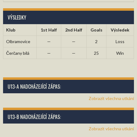
VÝSLEDKY
Klub
1st Half
2nd Half
Goals
Výsledek
Olbramovice
—
—
2
Loss
Čerčany bílá
—
—
25
Win
U13-A NADCHÁZEJÍCÍ ZÁPAS:
Zobrazit všechna utkání
U13-B NADCHÁZEJÍCÍ ZÁPAS:
Zobrazit všechna utkání