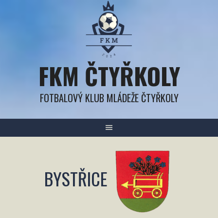
Přejít
k
obsahu
FKM ČTYŘKOLY
FOTBALOVÝ KLUB MLÁDEŽE ČTYŘKOLY
BYSTŘICE