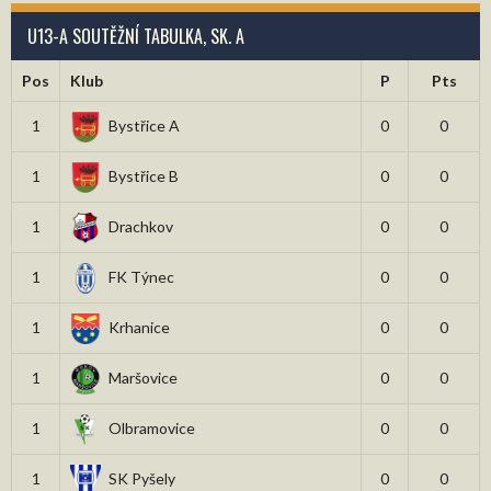
U13-A SOUTĚŽNÍ TABULKA, SK. A
Pos
Klub
P
Pts
1
Bystřice A
0
0
1
Bystřice B
0
0
1
Drachkov
0
0
1
FK Týnec
0
0
1
Krhanice
0
0
1
Maršovice
0
0
1
Olbramovice
0
0
1
SK Pyšely
0
0