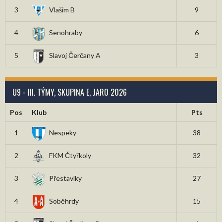
3
Vlašim B
9
4
Senohraby
6
5
Slavoj Čerčany A
3
U9 - III. TÝMY, SKUPINA E, JARO 2026
Pos
Klub
Pts
1
Nespeky
38
2
FKM Čtyřkoly
32
3
Přestavlky
27
4
Soběhrdy
15