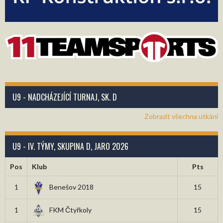
U9 - NADCHÁZEJÍCÍ TURNAJ, SK. D
Zobrazit všechna utkání
U9 - IV. TÝMY, SKUPINA D, JARO 2026
Pos
Klub
Pts
1
Benešov 2018
15
1
FKM Čtyřkoly
15