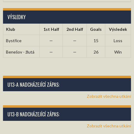
VÝSLEDKY
Klub
1st Half
2nd Half
Goals
Výsledek
Bystřice
—
—
15
Loss
Benešov - žlutá
—
—
26
Win
U13-A NADCHÁZEJÍCÍ ZÁPAS:
Zobrazit všechna utkání
U13-B NADCHÁZEJÍCÍ ZÁPAS:
Zobrazit všechna utkání