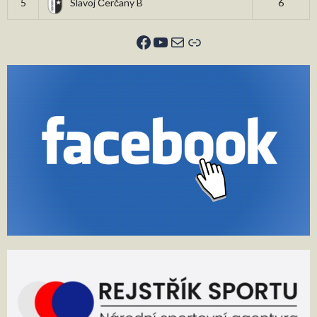
5
Slavoj Čerčany B
6
Facebook
YouTube
E-mail
Odkaz