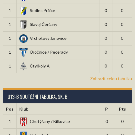
1
Sedlec Prčice
0
0
1
Slavoj Čerčany
0
0
1
Vrchotovy Janovice
0
0
1
Úročnice / Pecerady
0
0
1
Čtyřkoly A
0
0
Zobrazit celou tabulku
U13-B SOUTĚŽNÍ TABULKA, SK. B
Pos
Klub
P
Pts
1
Chotýšany / Bílkovice
0
0