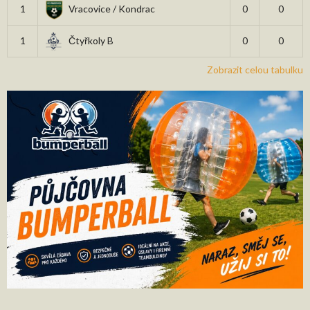
1
Vracovice / Kondrac
0
0
1
Čtyřkoly B
0
0
Zobrazit celou tabulku