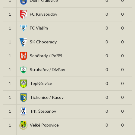
1
Dolní Kralovice
0
0
1
FC Křivsoudov
0
0
1
FC Vlašim
0
0
1
SK Chocerady
0
0
1
Soběhrdy / Poříčí
0
0
1
Struhařov / Divišov
0
0
1
Teplýšovice
0
0
1
Tichonice / Kácov
0
0
1
Trh. Štěpánov
0
0
1
Velké Popovice
0
0