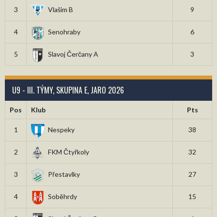
3
Vlašim B
9
4
Senohraby
6
5
Slavoj Čerčany A
3
U9 - III. TÝMY, SKUPINA E, JARO 2026
Pos
Klub
Pts
1
Nespeky
38
2
FKM Čtyřkoly
32
3
Přestavlky
27
4
Soběhrdy
15