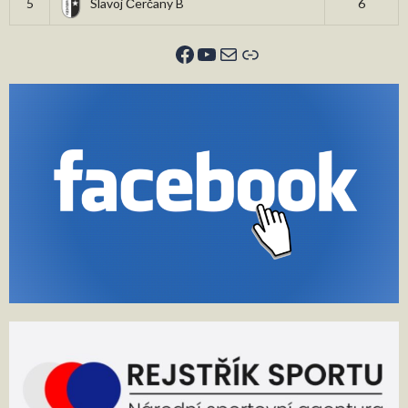
5
Slavoj Čerčany B
6
Facebook
YouTube
E-mail
Odkaz