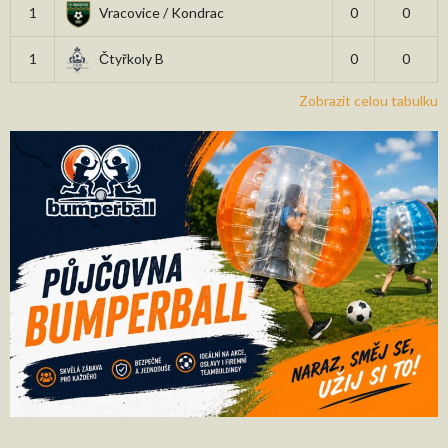
1
Vracovice / Kondrac
0
0
1
Čtyřkoly B
0
0
Zobrazit celou tabulku