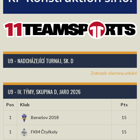
U9 - NADCHÁZEJÍCÍ TURNAJ, SK. D
Zobrazit všechna utkání
U9 - IV. TÝMY, SKUPINA D, JARO 2026
Pos
Klub
Pts
1
Benešov 2018
15
1
FKM Čtyřkoly
15