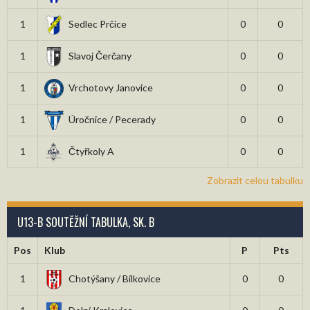
1
Sedlec Prčice
0
0
1
Slavoj Čerčany
0
0
1
Vrchotovy Janovice
0
0
1
Úročnice / Pecerady
0
0
1
Čtyřkoly A
0
0
Zobrazit celou tabulku
U13-B SOUTĚŽNÍ TABULKA, SK. B
Pos
Klub
P
Pts
1
Chotýšany / Bílkovice
0
0