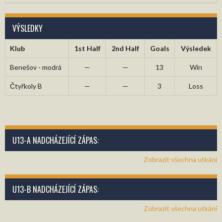
VÝSLEDKY
Klub
1st Half
2nd Half
Goals
Výsledek
Benešov - modrá
—
—
13
Win
Čtyřkoly B
—
—
3
Loss
U13-A NADCHÁZEJÍCÍ ZÁPAS:
Zobrazit všechna utkání
U13-B NADCHÁZEJÍCÍ ZÁPAS:
Zobrazit všechna utkání