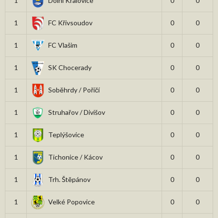
1
Dolní Kralovice
0
0
1
FC Křivsoudov
0
0
1
FC Vlašim
0
0
1
SK Chocerady
0
0
1
Soběhrdy / Poříčí
0
0
1
Struhařov / Divišov
0
0
1
Teplýšovice
0
0
1
Tichonice / Kácov
0
0
1
Trh. Štěpánov
0
0
1
Velké Popovice
0
0