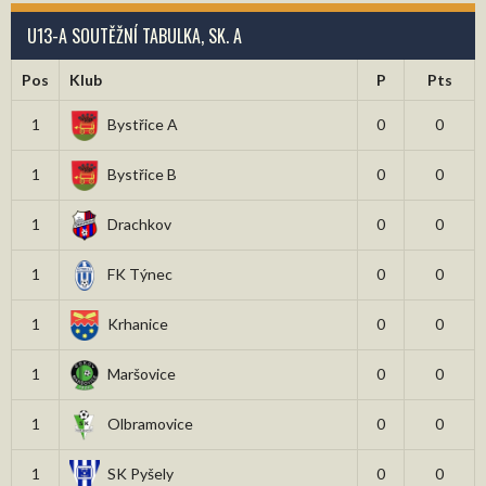
U13-A SOUTĚŽNÍ TABULKA, SK. A
Pos
Klub
P
Pts
1
Bystřice A
0
0
1
Bystřice B
0
0
1
Drachkov
0
0
1
FK Týnec
0
0
1
Krhanice
0
0
1
Maršovice
0
0
1
Olbramovice
0
0
1
SK Pyšely
0
0