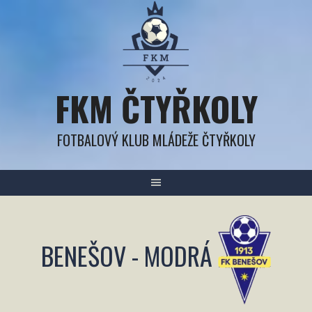
Přejít
k
obsahu
FKM ČTYŘKOLY
FOTBALOVÝ KLUB MLÁDEŽE ČTYŘKOLY
BENEŠOV - MODRÁ