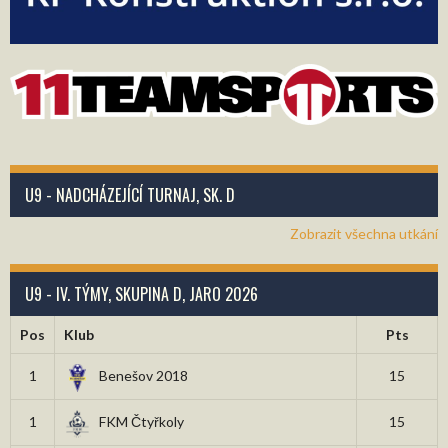
U9 - NADCHÁZEJÍCÍ TURNAJ, SK. D
Zobrazit všechna utkání
U9 - IV. TÝMY, SKUPINA D, JARO 2026
Pos
Klub
Pts
1
Benešov 2018
15
1
FKM Čtyřkoly
15