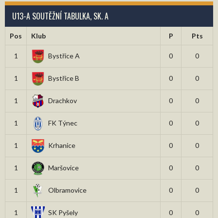
U13-A SOUTĚŽNÍ TABULKA, SK. A
Pos
Klub
P
Pts
1
Bystřice A
0
0
1
Bystřice B
0
0
1
Drachkov
0
0
1
FK Týnec
0
0
1
Krhanice
0
0
1
Maršovice
0
0
1
Olbramovice
0
0
1
SK Pyšely
0
0