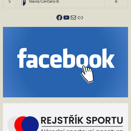
5
Slavoj Čerčany B
6
Facebook
YouTube
E-mail
Odkaz