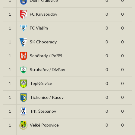
1
Dolní Kralovice
0
0
1
FC Křivsoudov
0
0
1
FC Vlašim
0
0
1
SK Chocerady
0
0
1
Soběhrdy / Poříčí
0
0
1
Struhařov / Divišov
0
0
1
Teplýšovice
0
0
1
Tichonice / Kácov
0
0
1
Trh. Štěpánov
0
0
1
Velké Popovice
0
0