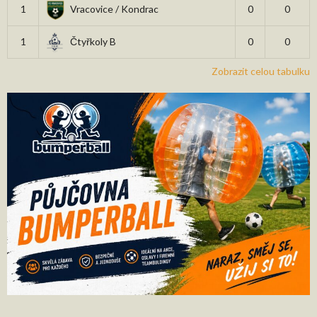
1
Vracovice / Kondrac
0
0
1
Čtyřkoly B
0
0
Zobrazit celou tabulku