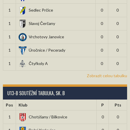
1
Sedlec Prčice
0
0
1
Slavoj Čerčany
0
0
1
Vrchotovy Janovice
0
0
1
Úročnice / Pecerady
0
0
1
Čtyřkoly A
0
0
Zobrazit celou tabulku
U13-B SOUTĚŽNÍ TABULKA, SK. B
Pos
Klub
P
Pts
1
Chotýšany / Bílkovice
0
0