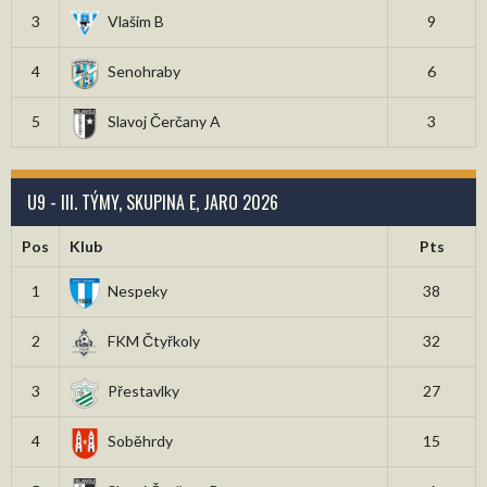
3
Vlašim B
9
4
Senohraby
6
5
Slavoj Čerčany A
3
U9 - III. TÝMY, SKUPINA E, JARO 2026
Pos
Klub
Pts
1
Nespeky
38
2
FKM Čtyřkoly
32
3
Přestavlky
27
4
Soběhrdy
15