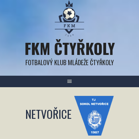
Přejít
k
obsahu
FKM ČTYŘKOLY
FOTBALOVÝ KLUB MLÁDEŽE ČTYŘKOLY
NETVOŘICE