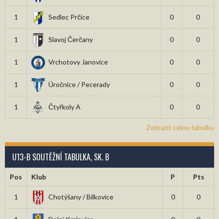
1
Sedlec Prčice
0
0
1
Slavoj Čerčany
0
0
1
Vrchotovy Janovice
0
0
1
Úročnice / Pecerady
0
0
1
Čtyřkoly A
0
0
Zobrazit celou tabulku
U13-B SOUTĚŽNÍ TABULKA, SK. B
Pos
Klub
P
Pts
1
Chotýšany / Bílkovice
0
0