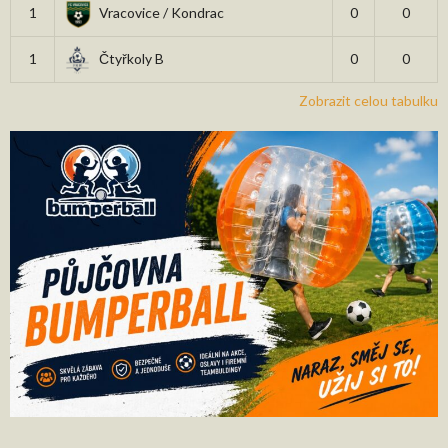
1
Vracovice / Kondrac
0
0
1
Čtyřkoly B
0
0
Zobrazit celou tabulku