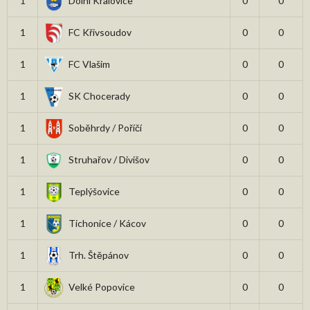
1
Dolní Kralovice
0
0
1
FC Křivsoudov
0
0
1
FC Vlašim
0
0
1
SK Chocerady
0
0
1
Soběhrdy / Poříčí
0
0
1
Struhařov / Divišov
0
0
1
Teplýšovice
0
0
1
Tichonice / Kácov
0
0
1
Trh. Štěpánov
0
0
1
Velké Popovice
0
0