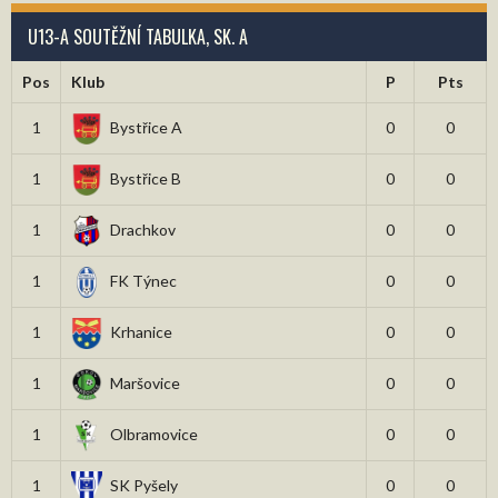
U13-A SOUTĚŽNÍ TABULKA, SK. A
Pos
Klub
P
Pts
1
Bystřice A
0
0
1
Bystřice B
0
0
1
Drachkov
0
0
1
FK Týnec
0
0
1
Krhanice
0
0
1
Maršovice
0
0
1
Olbramovice
0
0
1
SK Pyšely
0
0