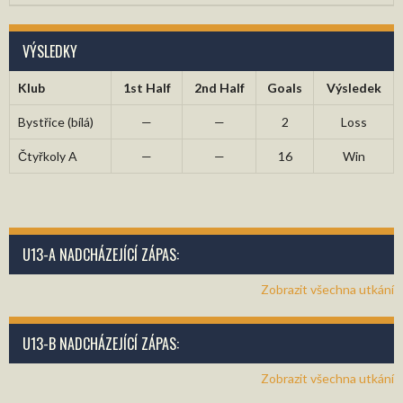
VÝSLEDKY
Klub
1st Half
2nd Half
Goals
Výsledek
Bystřice (bílá)
—
—
2
Loss
Čtyřkoly A
—
—
16
Win
U13-A NADCHÁZEJÍCÍ ZÁPAS:
Zobrazit všechna utkání
U13-B NADCHÁZEJÍCÍ ZÁPAS:
Zobrazit všechna utkání