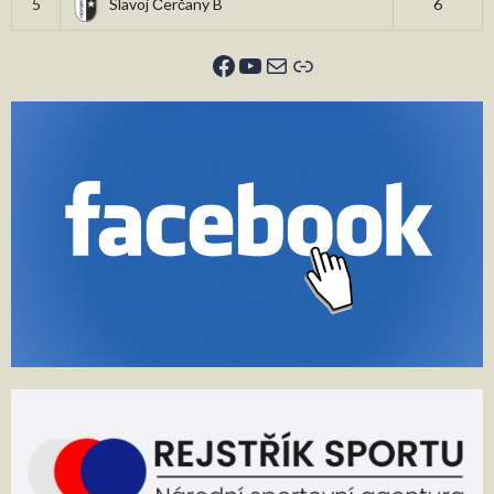
5
Slavoj Čerčany B
6
Facebook
YouTube
E-mail
Odkaz