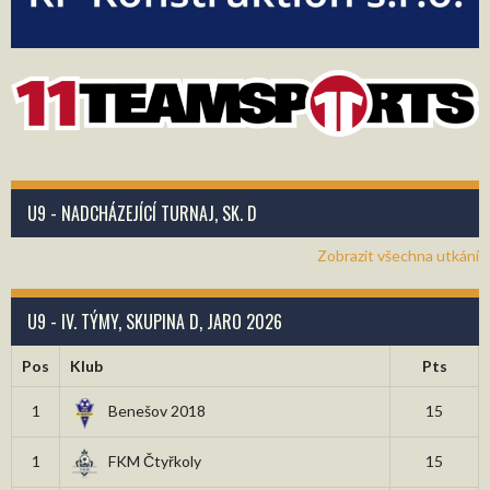
U9 - NADCHÁZEJÍCÍ TURNAJ, SK. D
Zobrazit všechna utkání
U9 - IV. TÝMY, SKUPINA D, JARO 2026
Pos
Klub
Pts
1
Benešov 2018
15
1
FKM Čtyřkoly
15