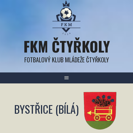
Přejít
k
obsahu
FKM ČTYŘKOLY
FOTBALOVÝ KLUB MLÁDEŽE ČTYŘKOLY
BYSTŘICE (BÍLÁ)