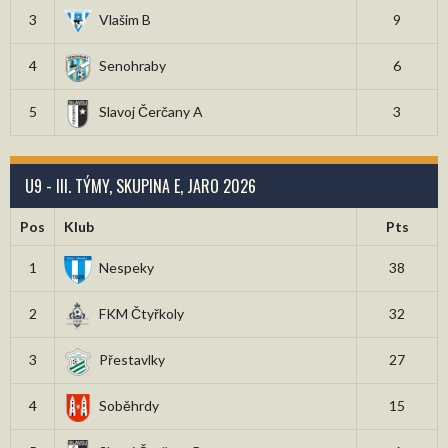
3
Vlašim B
9
4
Senohraby
6
5
Slavoj Čerčany A
3
U9 - III. TÝMY, SKUPINA E, JARO 2026
Pos
Klub
Pts
1
Nespeky
38
2
FKM Čtyřkoly
32
3
Přestavlky
27
4
Soběhrdy
15