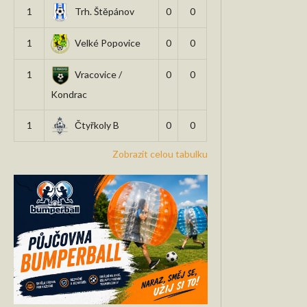
1
Trh. Štěpánov
0
0
1
Velké Popovice
0
0
1
Vracovice /
0
0
Kondrac
1
Čtyřkoly B
0
0
Zobrazit celou tabulku