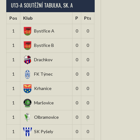
U13-A SOUTĚŽNÍ TABULKA, SK. A
Pos
Klub
P
Pts
1
Bystřice A
0
0
1
Bystřice B
0
0
1
Drachkov
0
0
1
FK Týnec
0
0
1
Krhanice
0
0
1
Maršovice
0
0
1
Olbramovice
0
0
1
SK Pyšely
0
0