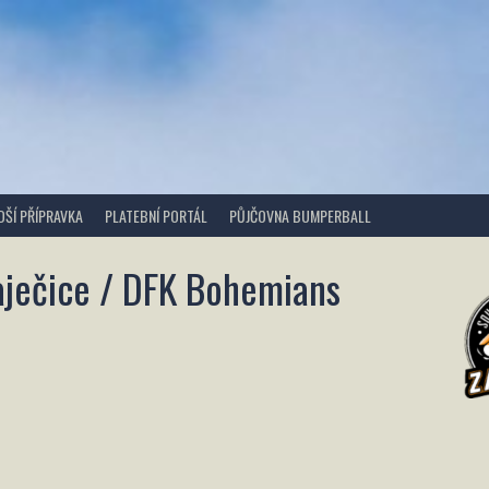
DŠÍ PŘÍPRAVKA
PLATEBNÍ PORTÁL
PŮJČOVNA BUMPERBALL
aječice / DFK Bohemians