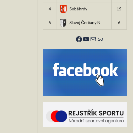
4
Soběhrdy
15
5
Slavoj Čerčany B
6
Facebook
YouTube
E-mail
Odkaz