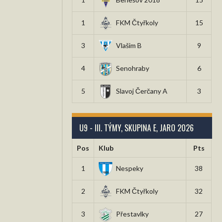
1
FKM Čtyřkoly
15
3
Vlašim B
9
4
Senohraby
6
5
Slavoj Čerčany A
3
U9 - III. TÝMY, SKUPINA E, JARO 2026
Pos
Klub
Pts
1
Nespeky
38
2
FKM Čtyřkoly
32
3
Přestavlky
27