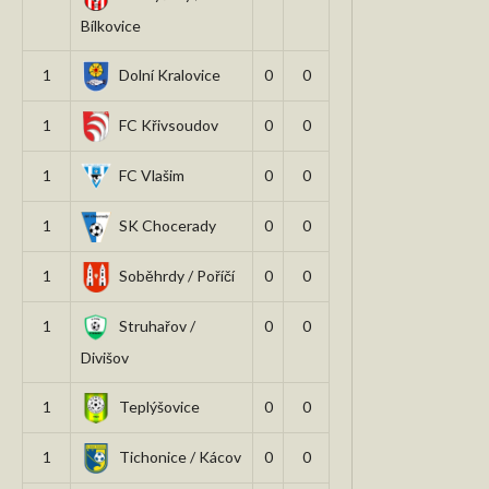
Bílkovice
1
Dolní Kralovice
0
0
1
FC Křivsoudov
0
0
1
FC Vlašim
0
0
1
SK Chocerady
0
0
1
Soběhrdy / Poříčí
0
0
1
Struhařov /
0
0
Divišov
1
Teplýšovice
0
0
1
Tichonice / Kácov
0
0