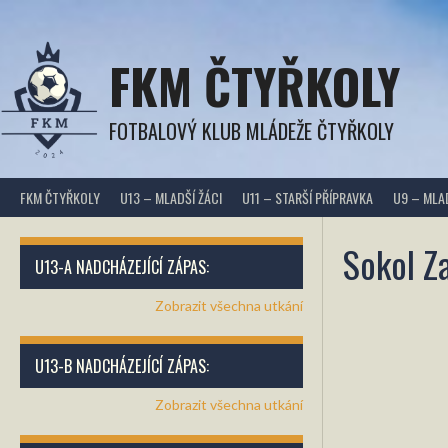
Přejít
k
obsahu
FKM ČTYŘKOLY
FOTBALOVÝ KLUB MLÁDEŽE ČTYŘKOLY
FKM ČTYŘKOLY
U13 – MLADŠÍ ŽÁCI
U11 – STARŠÍ PŘÍPRAVKA
U9 – MLA
Sokol Z
U13-A NADCHÁZEJÍCÍ ZÁPAS:
Zobrazit všechna utkání
U13-B NADCHÁZEJÍCÍ ZÁPAS:
Zobrazit všechna utkání