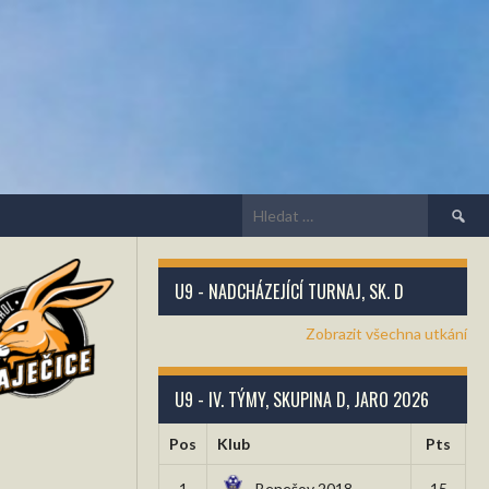
Vyhledá
U9 - NADCHÁZEJÍCÍ TURNAJ, SK. D
Zobrazit všechna utkání
U9 - IV. TÝMY, SKUPINA D, JARO 2026
Pos
Klub
Pts
1
Benešov 2018
15