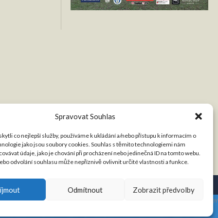
Spravovat Souhlas
ytli co nejlepší služby, používáme k ukládání a/nebo přístupu k informacím o
chnologie jako jsou soubory cookies. Souhlas s těmito technologiemi nám
ovávat údaje, jako je chování při procházení nebo jedinečná ID na tomto webu.
bo odvolání souhlasu může nepříznivě ovlivnit určité vlastnosti a funkce.
íjmout
Odmítnout
Zobrazit předvolby
DESIGNED BY THEMEBOY