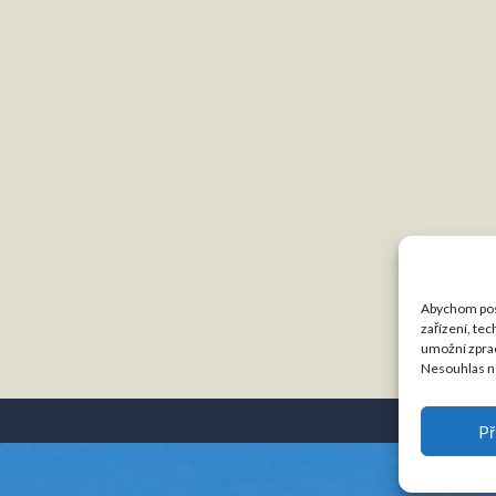
Abychom posk
zařízení, te
umožní zprac
Nesouhlas ne
Př