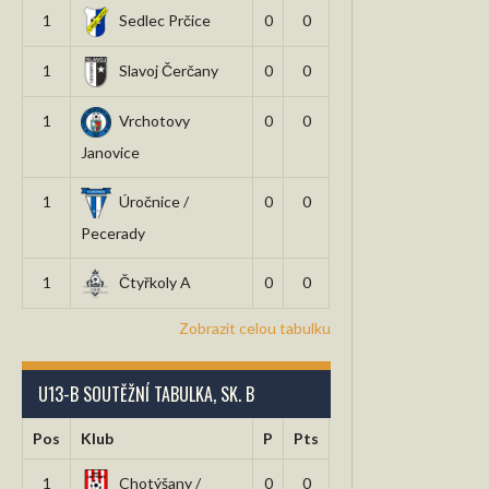
1
Sedlec Prčice
0
0
1
Slavoj Čerčany
0
0
1
Vrchotovy
0
0
Janovice
1
Úročnice /
0
0
Pecerady
1
Čtyřkoly A
0
0
Zobrazit celou tabulku
U13-B SOUTĚŽNÍ TABULKA, SK. B
Pos
Klub
P
Pts
1
Chotýšany /
0
0