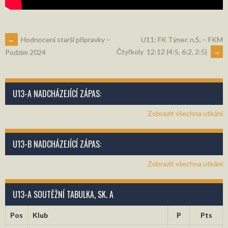
NAVIGACE
←
Hodnocení starší přípravky –
U11: FK Týnec n.S. – FKM
Čtyřkoly 12:12 (4:5, 6:2, 2:5)
→
Podzim 2024
U13-A NADCHÁZEJÍCÍ ZÁPAS:
Zobrazit všechna utkání
U13-B NADCHÁZEJÍCÍ ZÁPAS:
Zobrazit všechna utkání
U13-A SOUTĚŽNÍ TABULKA, SK. A
Pos
Klub
P
Pts