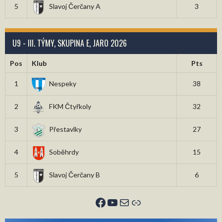
5
Slavoj Čerčany A
3
U9 - III. TÝMY, SKUPINA E, JARO 2026
Pos
Klub
Pts
1
Nespeky
38
2
FKM Čtyřkoly
32
3
Přestavlky
27
4
Soběhrdy
15
5
Slavoj Čerčany B
6
Facebook
YouTube
E-mail
Odkaz