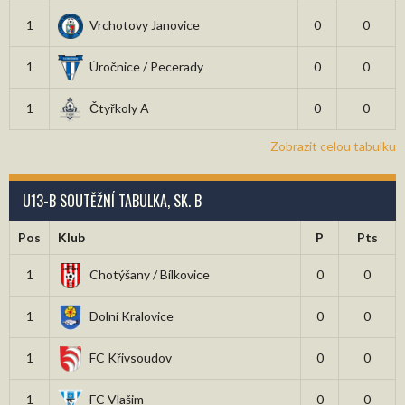
1
Vrchotovy Janovice
0
0
1
Úročnice / Pecerady
0
0
1
Čtyřkoly A
0
0
Zobrazit celou tabulku
U13-B SOUTĚŽNÍ TABULKA, SK. B
Pos
Klub
P
Pts
1
Chotýšany / Bílkovice
0
0
1
Dolní Kralovice
0
0
1
FC Křivsoudov
0
0
1
FC Vlašim
0
0