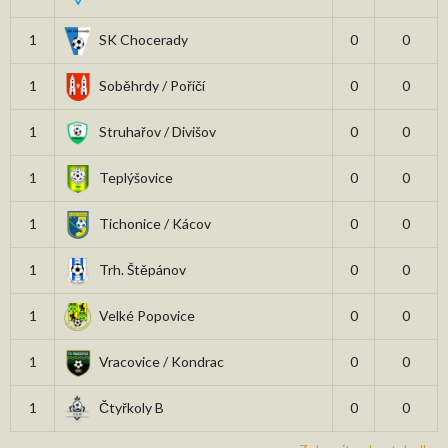
1
SK Chocerady
0
0
1
Soběhrdy / Poříčí
0
0
1
Struhařov / Divišov
0
0
1
Teplýšovice
0
0
1
Tichonice / Kácov
0
0
1
Trh. Štěpánov
0
0
1
Velké Popovice
0
0
1
Vracovice / Kondrac
0
0
1
Čtyřkoly B
0
0