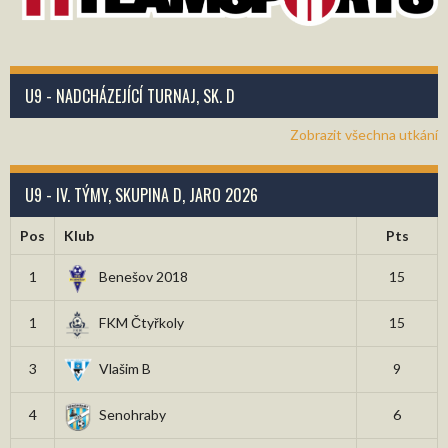
U9 - NADCHÁZEJÍCÍ TURNAJ, SK. D
Zobrazit všechna utkání
U9 - IV. TÝMY, SKUPINA D, JARO 2026
Pos
Klub
Pts
1
Benešov 2018
15
1
FKM Čtyřkoly
15
3
Vlašim B
9
4
Senohraby
6