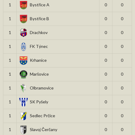
1
Bystřice A
0
0
1
Bystřice B
0
0
1
Drachkov
0
0
1
FK Týnec
0
0
1
Krhanice
0
0
1
Maršovice
0
0
1
Olbramovice
0
0
1
SK Pyšely
0
0
1
Sedlec Prčice
0
0
1
Slavoj Čerčany
0
0