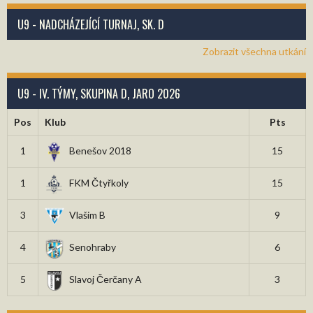
U9 - NADCHÁZEJÍCÍ TURNAJ, SK. D
Zobrazit všechna utkání
U9 - IV. TÝMY, SKUPINA D, JARO 2026
Pos
Klub
Pts
1
Benešov 2018
15
1
FKM Čtyřkoly
15
3
Vlašim B
9
4
Senohraby
6
5
Slavoj Čerčany A
3