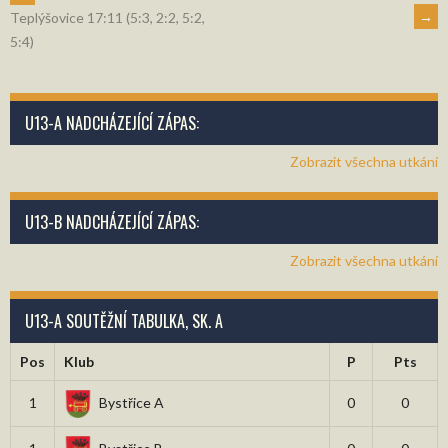
NAVIGACE
→
Teplýšovice 17:11 (5:3, 2:2, 5:2,
5:4)
U13-A NADCHÁZEJÍCÍ ZÁPAS:
Zobrazit všechna utkání
U13-B NADCHÁZEJÍCÍ ZÁPAS:
Zobrazit všechna utkání
U13-A SOUTĚŽNÍ TABULKA, SK. A
Pos
Klub
P
Pts
1
Bystřice A
0
0