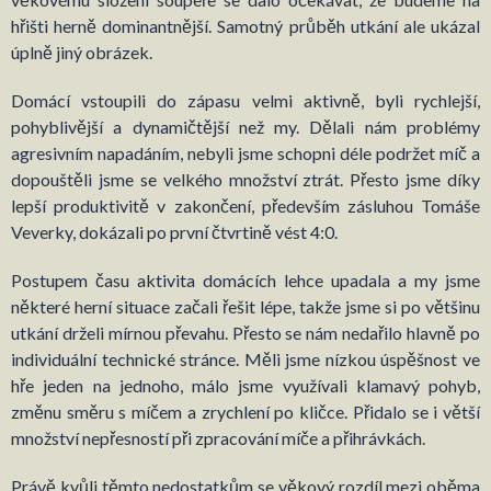
hřišti herně dominantnější. Samotný průběh utkání ale ukázal
úplně jiný obrázek.
Domácí vstoupili do zápasu velmi aktivně, byli rychlejší,
pohyblivější a dynamičtější než my. Dělali nám problémy
agresivním napadáním, nebyli jsme schopni déle podržet míč a
dopouštěli jsme se velkého množství ztrát. Přesto jsme díky
lepší produktivitě v zakončení, především zásluhou Tomáše
Veverky, dokázali po první čtvrtině vést 4:0.
Postupem času aktivita domácích lehce upadala a my jsme
některé herní situace začali řešit lépe, takže jsme si po většinu
utkání drželi mírnou převahu. Přesto se nám nedařilo hlavně po
individuální technické stránce. Měli jsme nízkou úspěšnost ve
hře jeden na jednoho, málo jsme využívali klamavý pohyb,
změnu směru s míčem a zrychlení po kličce. Přidalo se i větší
množství nepřesností při zpracování míče a přihrávkách.
Právě kvůli těmto nedostatkům se věkový rozdíl mezi oběma