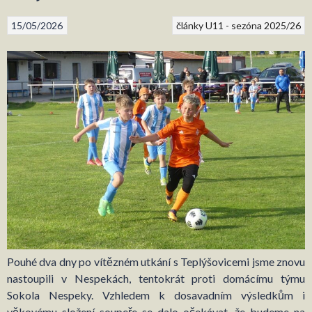
15/05/2026
články U11 - sezóna 2025/26
Pouhé dva dny po vítězném utkání s Teplýšovicemi jsme znovu
nastoupili v Nespekách, tentokrát proti domácímu týmu
Sokola Nespeky. Vzhledem k dosavadním výsledkům i
věkovému složení soupeře se dalo očekávat, že budeme na