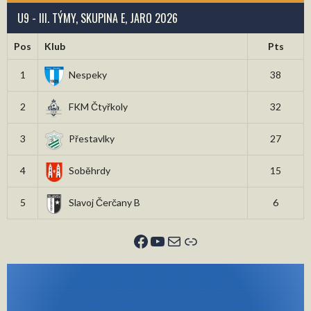
U9 - III. TÝMY, SKUPINA E, JARO 2026
Pos
Klub
Pts
1
Nespeky
38
2
FKM Čtyřkoly
32
3
Přestavlky
27
4
Soběhrdy
15
5
Slavoj Čerčany B
6
Facebook
YouTube
E-mail
Odkaz