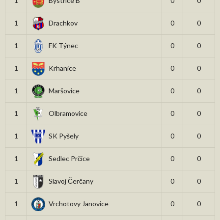
1
Bystřice B
0
0
1
Drachkov
0
0
1
FK Týnec
0
0
1
Krhanice
0
0
1
Maršovice
0
0
1
Olbramovice
0
0
1
SK Pyšely
0
0
1
Sedlec Prčice
0
0
1
Slavoj Čerčany
0
0
1
Vrchotovy Janovice
0
0