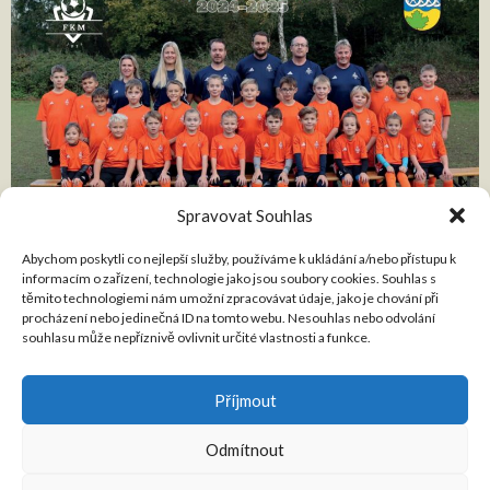
Spravovat Souhlas
Abychom poskytli co nejlepší služby, používáme k ukládání a/nebo přístupu k
informacím o zařízení, technologie jako jsou soubory cookies. Souhlas s
těmito technologiemi nám umožní zpracovávat údaje, jako je chování při
procházení nebo jedinečná ID na tomto webu. Nesouhlas nebo odvolání
souhlasu může nepříznivě ovlivnit určité vlastnosti a funkce.
Příjmout
Odmítnout
© 2026 FKM ČTYŘKOLY