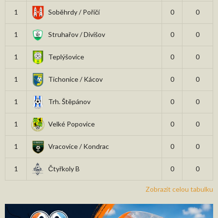
1
Soběhrdy / Poříčí
0
0
1
Struhařov / Divišov
0
0
1
Teplýšovice
0
0
1
Tichonice / Kácov
0
0
1
Trh. Štěpánov
0
0
1
Velké Popovice
0
0
1
Vracovice / Kondrac
0
0
1
Čtyřkoly B
0
0
Zobrazit celou tabulku