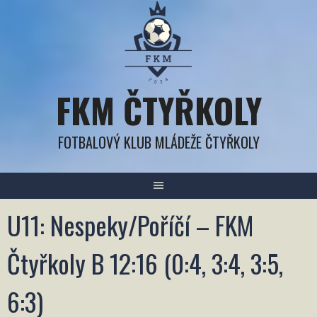
Přejít
k
obsahu
FKM ČTYŘKOLY
FOTBALOVÝ KLUB MLÁDEŽE ČTYŘKOLY
U11: Nespeky/Poříčí – FKM
Čtyřkoly B 12:16 (0:4, 3:4, 3:5,
6:3)