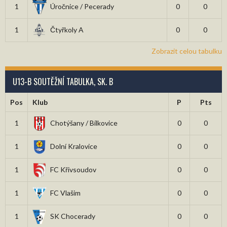
1
Úročnice / Pecerady
0
0
1
Čtyřkoly A
0
0
Zobrazit celou tabulku
U13-B SOUTĚŽNÍ TABULKA, SK. B
Pos
Klub
P
Pts
1
Chotýšany / Bílkovice
0
0
1
Dolní Kralovice
0
0
1
FC Křivsoudov
0
0
1
FC Vlašim
0
0
1
SK Chocerady
0
0