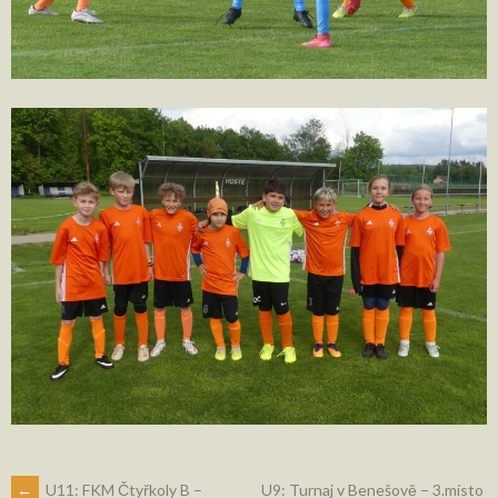
←
U11: FKM Čtyřkoly B –
U9: Turnaj v Benešově – 3.místo