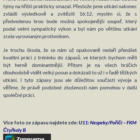
týmy na hřišti prakticky smazal. Přestože jsme utkání nakonec
zvládli výsledkově a zvítězili 16:12, myslím si, že s
předvedenou hrou bude možná spokojenější soupeř, který
podal velmi sympatický výkon a byl nám po většinu utkání
zcela vyrovnaným protivníkem.
Je trochu škoda, že se nám už opakovaně nedaří přenášet
kvalitní práci z tréninku do zápasů, ve kterých bychom měli
být herně dominantnější. Přitom je na všech hráčích
dlouhodobě vidět velký posun a dokázali to už i v řadě těžkých
utkání. I tyto zápasy jsou ale důležitou součástí vývoje a
věříme, že právě podobné zkušenosti nám pomohou v další
společné práci.
Více foto ze zápasu najdete zde:
U11: Nespeky/Poříčí – FKM
Čtyřkoly B